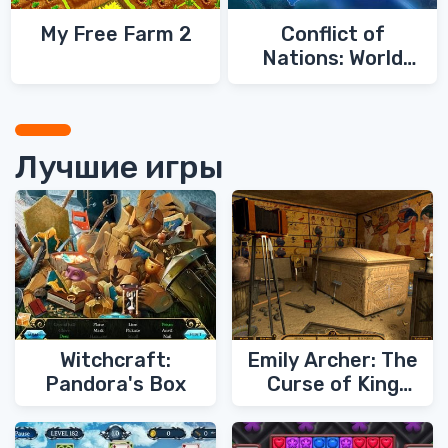
My Free Farm 2
Conflict of
Nations: World
War 3
Лучшие игры
Witchcraft:
Emily Archer: The
Pandora's Box
Curse of King
Tut's Tomb